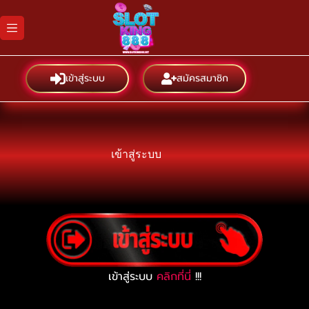
Skip
to
content
เข้าสู่ระบบ
สมัครสมาชิก
เข้าสู่ระบบ
เข้าสู่ระบบ
คลิกที่นี่
!!!